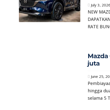
July 3, 202
NEW MAZD
DAPATKAN
RATE BUN
Mazda 
juta
June 25, 2
Pembiayaa
hingga du
selama 5 T