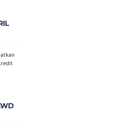
RIL
patkan
redit
 AWD