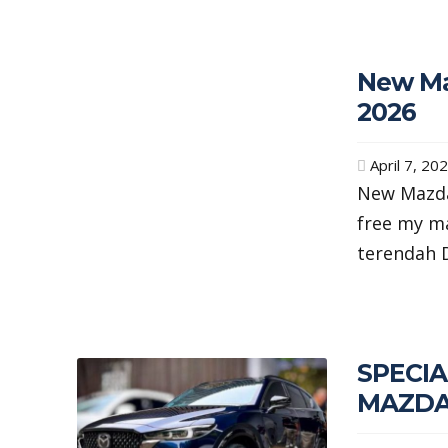
New Ma
2026
April 7, 20
New Mazda
free my m
terendah 
SPECIA
MAZDA