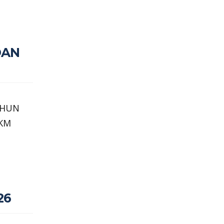
DAN
AHUN
 KM
26