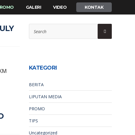
 PROMO
GALERI
VIDEO
KONTAK
Search
ULY
Search
for:
N
KATEGORI
 KM
BERITA
LIPUTAN MEDIA
PROMO
O
TIPS
Uncategorized