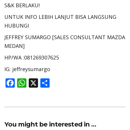
S&K BERLAKU!
UNTUK INFO LEBIH LANJUT BISA LANGSUNG
HUBUNGI
JEFFREY SUMARGO [SALES CONSULTANT MAZDA
MEDAN]
HP/WA :081269307625
IG: jeffreysumargo
F
W
X
S
ac
h
h
e
at
ar
b
s
e
o
A
You might be interested in …
o
p